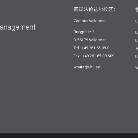
德国法伦达尔校区：
Campus Vallendar
C
Management
Burgplatz 2
E
D-56179 Vallendar
D
Tel.: +49 261 65 09-0
T
Fax.: +49 261 65 09-509
F
whu(at)whu.edu
w