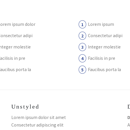
Lorem ipsum dolor
Lorem ipsum
onsectetur adipi
Consectetur adipi
Integer molestie
Integer molestie
acilisis in pre
Facilisis in pre
aucibus porta la
Faucibus porta la
Unstyled
Lorem ipsum dolor sit amet
D
Consectetur adipiscing elit
A