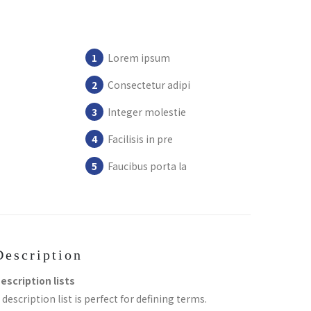
Lorem ipsum
Consectetur adipi
Integer molestie
Facilisis in pre
Faucibus porta la
Description
escription lists
 description list is perfect for defining terms.