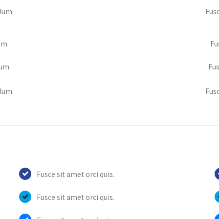
ulum.
Fusc
um.
Fu
lum.
Fus
ulum.
Fusc
Fusce sit amet orci quis.
Fusce sit amet orci quis.