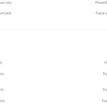
uis nisl.
Phasellu
lum sed.
Fusce s
m.
F
um.
Fu
um.
Fu
lum.
Fus