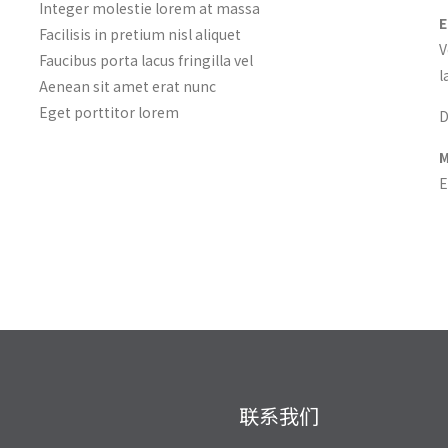
Integer molestie lorem at massa
E
Facilisis in pretium nisl aliquet
V
Faucibus porta lacus fringilla vel
l
Aenean sit amet erat nunc
Eget porttitor lorem
D
M
E
联系我们