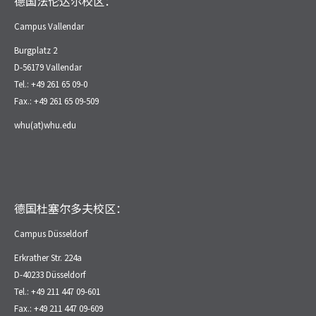
德国法伦达尔校区：
Campus Vallendar
Burgplatz 2
D-56179 Vallendar
Tel.: +49 261 65 09-0
Fax.: +49 261 65 09-509
whu(at)whu.edu
德国杜塞尔多夫校区：
Campus Düsseldorf
Erkrather Str. 224a
D-40233 Düsseldorf
Tel.: +49 211 447 09-601
Fax.: +49 211 447 09-609