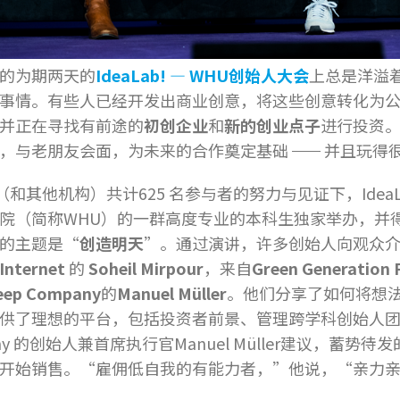
的为期两天的
IdeaLab! — WHU创始人大会
上总是洋溢
事情。有些人已经开发出商业创意，将这些创意转化为
并正在寻找有前途的
初创企业
和
新的创业点子
进行投资
法，与老朋友会面，为未来的合作奠定基础
并且玩得
和其他机构）共计625 名参与者的努力与见证下，IdeaLa
院（简称WHU）的一群高度专业的本科生独家举办，并
的主题是“
创造明天
”。通过演讲，许多创始人向观众
Internet
的
Soheil Mirpour
，来自
Green Generation 
leep Company
的
Manuel M
üller
。他们分享了如何将想
供了理想的平台，包括投资者前景、管理跨学科创始人
Company 的创始人兼首席执行官Manuel Müller建
开始销售。“雇佣低自我的有能力者，”他说，“亲力