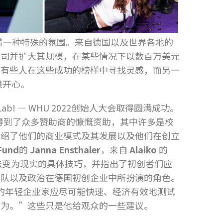
着一种特殊的氛围。来自德国以及世界各地的
公司并扩大其规模，在某些情况下以数百万美元
。有些人在这些成功的榜样中寻找灵感，而另一
很开心。
b! — WHU 2022创始人大会取得圆满成功。
得到了众多赞助商的慷慨资助，其中许多是校
介绍了他们的商业模式及其发展以及他们在创立
Fund
的
Janna Ensthaler
，来自
Alaiko
的
法变为现实的具体技巧，并指出了初创者们应
团队以及政治在德国初创企业中所扮演的角色。
议，蓄势待发的年轻企业家应尽可能快速、经济有效地测试
亲为。”这些只是他给观众的一些建议。