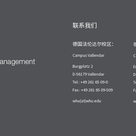
联系我们
德国法伦达尔校区：
Campus Vallendar
C
Management
Burgplatz 2
E
D-56179 Vallendar
D
Tel.: +49 261 65 09-0
T
Fax.: +49 261 65 09-509
F
whu(at)whu.edu
w